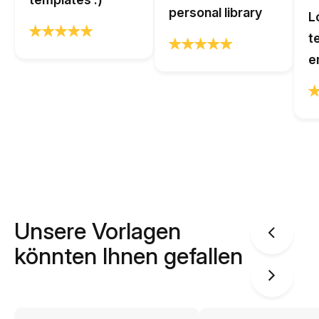
personal library
L
t
e
Unsere Vorlagen
könnten Ihnen gefallen