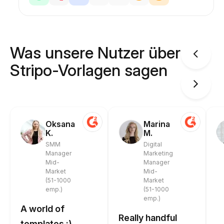
Was unsere Nutzer über
Stripo-Vorlagen sagen
Oksana
Marina
K.
M.
SMM
Digital
Manager
Marketing
Mid-
Manager
Market
Mid-
(51-1000
Market
emp.)
(51-1000
emp.)
A world of
Really handful
templates :)