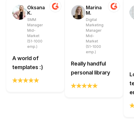
Oksana
Marina
K.
M.
SMM
Digital
Manager
Marketing
Mid-
Manager
Market
Mid-
(51-1000
Market
emp.)
(51-1000
emp.)
A world of
Really handful
templates :)
personal library
L
t
e