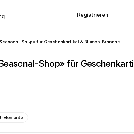
Musterauftrag
Registrieren
De
ng
E-Mail-
Vorlagen
Seasonal-Shop» für Geschenkartikel & Blumen-Branche
Ressourcen
Seasonal-Shop» für Geschenkart
Preisgestaltung
t-Elemente