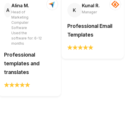
Alina M.
Kunal R.
A
K
Head of
Manager
Marketing
Computer
Professional Email
Software
Used the
Templates
software for: 6-12
months
Professional
templates and
translates