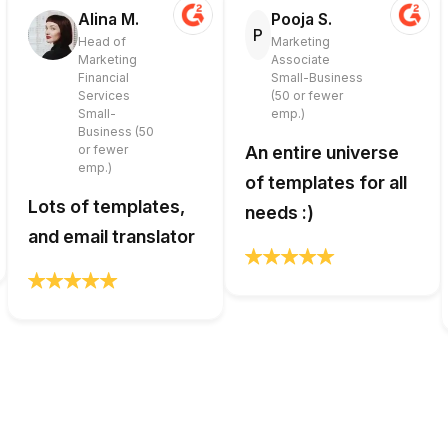
Alina M.
Pooja S.
P
Head of
Marketing
Marketing
Associate
Financial
Small-Business
Services
(50 or fewer
Small-
emp.)
Business (50
or fewer
An entire universe
emp.)
of templates for all
Lots of templates,
needs :)
and email translator