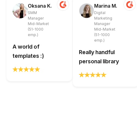
Oksana K.
Marina M.
SMM
Digital
Manager
Marketing
Mid-Market
Manager
(51-1000
Mid-Market
emp.)
(51-1000
emp.)
A world of
Really handful
templates :)
personal library