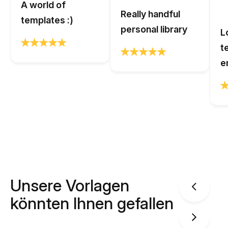
A world of
Really handful
templates :)
personal library
L
t
e
Unsere Vorlagen
könnten Ihnen gefallen