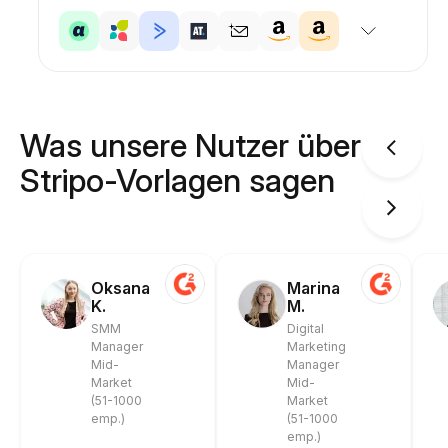
Was unsere Nutzer über
Stripo-Vorlagen sagen
Oksana
Marina
K.
M.
SMM
Digital
Manager
Marketing
Mid-
Manager
Market
Mid-
(51-1000
Market
emp.)
(51-1000
emp.)