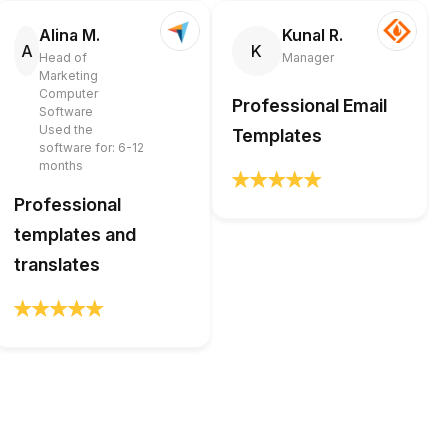
Alina M.
Kunal R.
A
K
Head of
Manager
Marketing
Computer
Professional Email
Software
Used the
Templates
software for: 6-12
months
Professional
templates and
translates