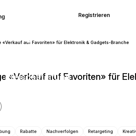
Musterauftrag
Registrieren
De
ng
E-Mail-
Vorlagen
e «Verkauf auf Favoriten» für Elektronik & Gadgets-Branche
Ressourcen
ge «Verkauf auf Favoriten» für El
Preisgestaltung
bung
Rabatte
Nachverfolgen
Retargeting
Kreati