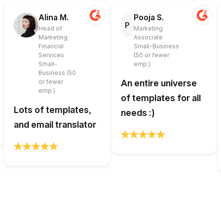
Alina M.
Pooja S.
P
Head of
Marketing
Marketing
Associate
Financial
Small-Business
Services
(50 or fewer
Small-
emp.)
Business (50
or fewer
An entire universe
emp.)
of templates for all
Lots of templates,
needs :)
and email translator