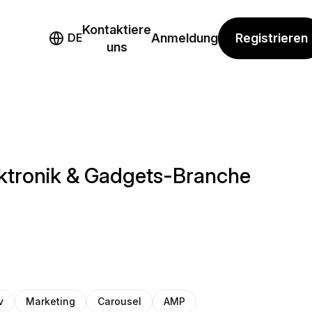
Kontaktiere
mo
Registrieren
DE
Anmeldung
uns
ektronik & Gadgets-Branche
v
Marketing
Carousel
AMP