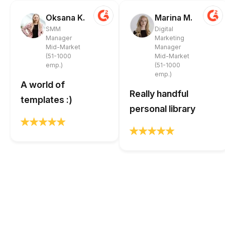
Oksana K.
Marina M.
SMM
Digital
Manager
Marketing
Mid-Market
Manager
(51-1000
Mid-Market
emp.)
(51-1000
emp.)
A world of
Really handful
templates :)
personal library