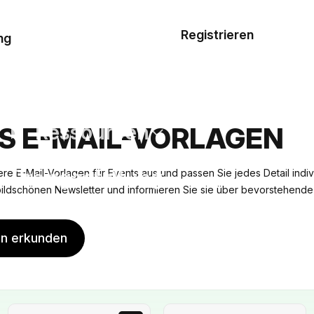
Musterauftrag
Registrieren
De
ng
E-Mail-
Vorlagen
Ressourcen
S E-MAIL-VORLAGEN
Preisgestaltung
re E-Mail-Vorlagen für Events aus und passen Sie jedes Detail indi
bildschönen Newsletter und informieren Sie sie über bevorstehende
en erkunden