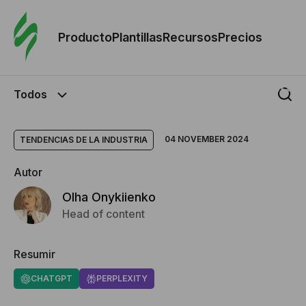
Orde
plant
Producto
Plantillas
Recursos
Precios
Plant
Todos
Re
04 NOVEMBER 2024
TENDENCIAS DE LA INDUSTRIA
Prec
Autor
Olha Onykiienko
Head of content
Resumir
CHATGPT
PERPLEXITY