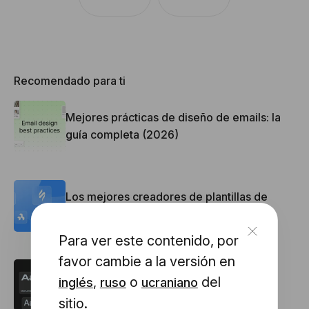
Recomendado para ti
Mejores prácticas de diseño de emails: la
guía completa (2026)
Los mejores creadores de plantillas de
email en 2026: probados y clasificados
Para ver este contenido, por
favor cambie a la versión en
Las mejores fuentes para Correos
,
o
del
inglés
ruso
ucraniano
electrónicos: Trucos y consejos de uso
sitio.