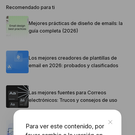
Recomendado para ti
Mejores prácticas de diseño de emails: la
guía completa (2026)
Los mejores creadores de plantillas de
email en 2026: probados y clasificados
Las mejores fuentes para Correos
electrónicos: Trucos y consejos de uso
Tamaño de la Plantilla del Boletín
Para ver este contenido, por
Electrónico: Anchura y Altura de los