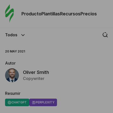
Orde
plant
Producto
Plantillas
Recursos
Precios
Plant
Todos
Re
20 MAY 2021
Prec
Autor
Oliver Smith
Copywriter
Resumir
CHATGPT
PERPLEXITY