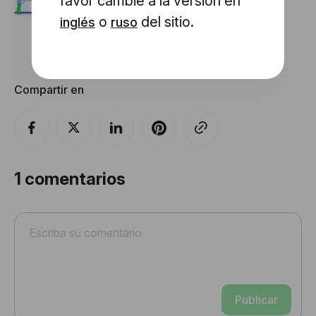
favor cambie a la versión en
Elementos
o
del sitio.
inglés
ruso
Compartir en
1
comentarios
Publicar