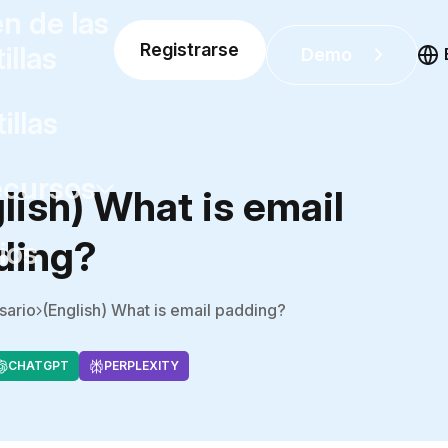
n de las
Registrarse
illas
Demo
illas
cursos
lish) What is email
ding?
ios
sario
(English) What is email padding?
CHATGPT
PERPLEXITY