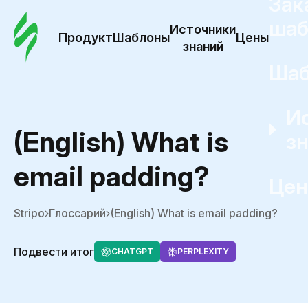
Зак
шаб
Источники
Продукт
Шаблоны
Цены
знаний
Ша
И
(English) What is
з
email padding?
Це
Stripo
Глоссарий
(English) What is email padding?
Подвести итог
CHATGPT
PERPLEXITY