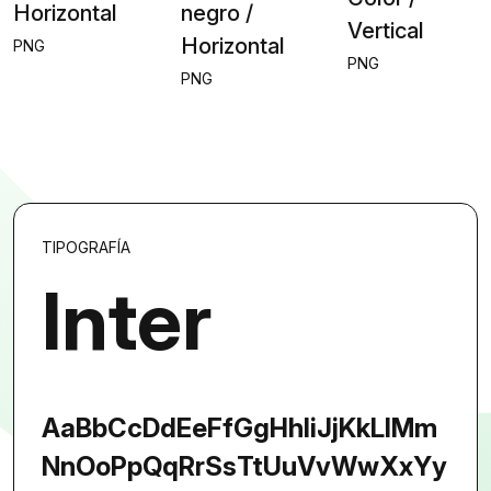
Horizontal
negro /
Vertical
Horizontal
PNG
PNG
PNG
TIPOGRAFÍA
Inter
Aa
Bb
Cc
Dd
Ee
Ff
Gg
Hh
Ii
Jj
Kk
Ll
Mm
Nn
Oo
Pp
Qq
Rr
Ss
Tt
Uu
Vv
Ww
Xx
Yy