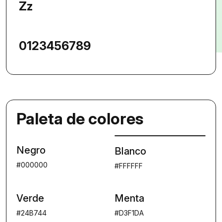
Zz
0
1
2
3
4
5
6
7
8
9
Paleta de colores
Negro
Blanco
#000000
#FFFFFF
Verde
Menta
#24B744
#D3F1DA