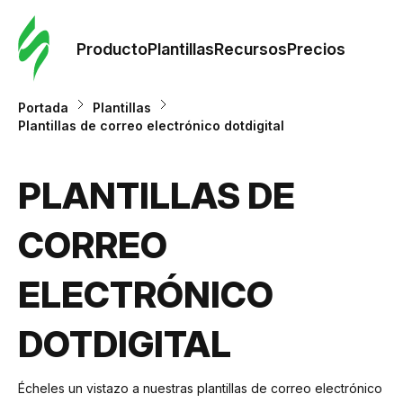
Orde
plant
Producto
Plantillas
Recursos
Precios
Plant
Portada
Plantillas
Plantillas de correo electrónico dotdigital
Re
PLANTILLAS DE
Prec
CORREO
ELECTRÓNICO
DOTDIGITAL
Écheles un vistazo a nuestras plantillas de correo electrónico