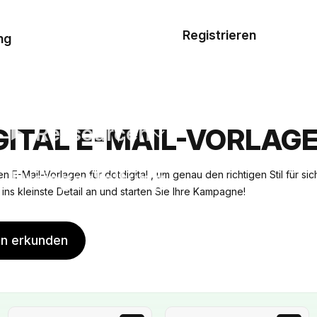
Musterauftrag
Registrieren
De
ng
E-Mail-
Vorlagen
Ressourcen
GITAL E-MAIL-VORLAG
Preisgestaltung
n E-Mail-Vorlagen für dotdigital , um genau den richtigen Stil für si
is ins kleinste Detail an und starten Sie Ihre Kampagne!
en erkunden