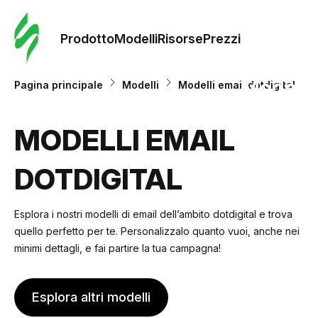
Ordine 
modelli
Prodotto
Modelli
Risorse
Prezzi
Modelli
Pagina principale
Modelli
Modelli email dotdigital
Riso
MODELLI EMAIL
DOTDIGITAL
Prezzi
Esplora i nostri modelli di email dell’ambito dotdigital e trova
quello perfetto per te. Personalizzalo quanto vuoi, anche nei
minimi dettagli, e fai partire la tua campagna!
Esplora altri modelli