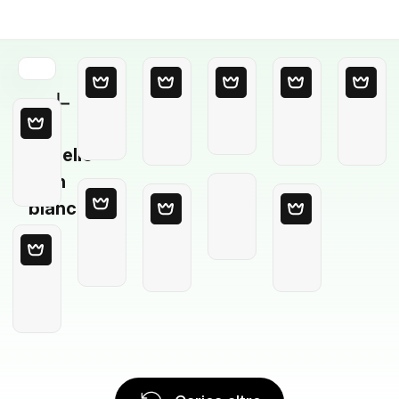
Modello
in
bianco