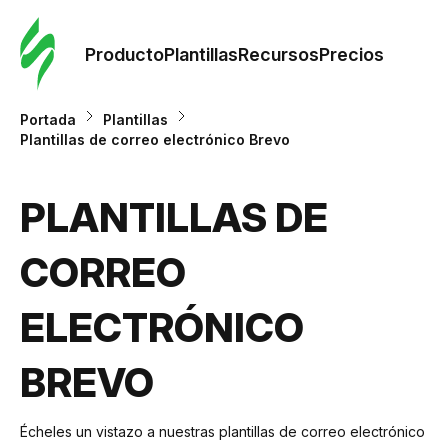
Orde
plant
Producto
Plantillas
Recursos
Precios
Plant
Portada
Plantillas
Plantillas de correo electrónico Brevo
Re
PLANTILLAS DE
Prec
CORREO
ELECTRÓNICO
BREVO
Écheles un vistazo a nuestras plantillas de correo electrónico