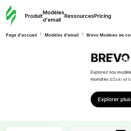
Modè
com
Modèles
Produit
Ressources
Pricing
d'email
Modè
Page d'accueil
Modèles d'email
Brevo Modèles de cou
d'em
BREVO
Re
Explorez nos modèles
Prici
moindres détails et 
Explorer plu