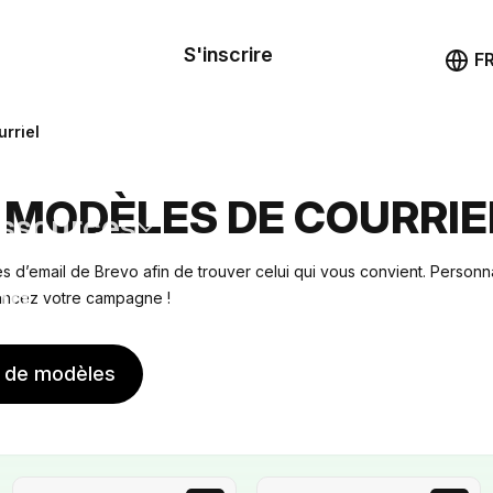
le de
mande
S'inscrire
Démo
F
les
rriel
ail
 MODÈLES DE COURRIE
ssources
 d’email de Brevo afin de trouver celui qui vous convient. Personna
ng
lancez votre campagne !
s de modèles