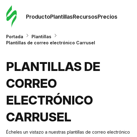
Orde
plant
Producto
Plantillas
Recursos
Precios
Plant
Portada
Plantillas
Plantillas de correo electrónico Carrusel
Re
PLANTILLAS DE
Prec
CORREO
ELECTRÓNICO
CARRUSEL
Écheles un vistazo a nuestras plantillas de correo electrónico