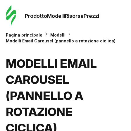
Ordine 
modelli
Prodotto
Modelli
Risorse
Prezzi
Modelli
Pagina principale
Modelli
Modelli Email Carousel (pannello a rotazione ciclica)
Riso
MODELLI EMAIL
Prezzi
CAROUSEL
(PANNELLO A
ROTAZIONE
CICLICA)