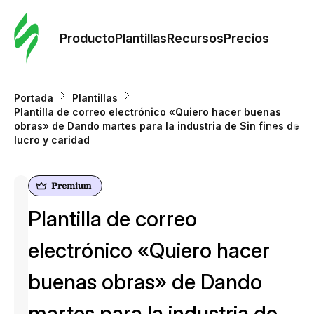
Orde
plant
Producto
Plantillas
Recursos
Precios
Plant
Portada
Plantillas
Plantilla de correo electrónico «Quiero hacer buenas
Re
obras» de Dando martes para la industria de Sin fines de
lucro y caridad
Prec
Plantilla de correo
electrónico «Quiero hacer
buenas obras» de Dando
martes para la industria de