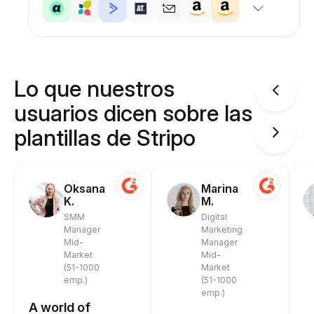
Lo que nuestros
usuarios dicen sobre las
plantillas de Stripo
Oksana
Marina
K.
M.
SMM
Digital
Manager
Marketing
Mid-
Manager
Market
Mid-
(51-1000
Market
emp.)
(51-1000
emp.)
A world of