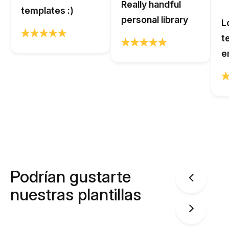
Really handful
templates :)
personal library
L
t
e
Podrían gustarte
nuestras plantillas