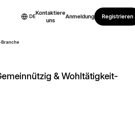
Kontaktiere
mo
Registrieren
DE
Anmeldung
uns
t-Branche
emeinnützig & Wohltätigkeit-