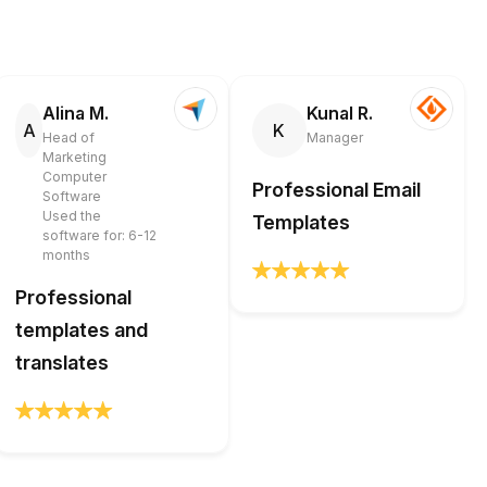
Alina M.
Kunal R.
A
K
Head of
Manager
Marketing
Computer
Professional Email
Software
Used the
Templates
software for: 6-12
months
Professional
templates and
translates