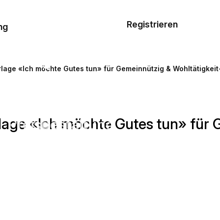
Musterauftrag
Registrieren
De
ng
E-Mail-
Vorlagen
lage «Ich möchte Gutes tun» für Gemeinnützig & Wohltätigkei
Ressourcen
age «Ich möchte Gutes tun» für G
Preisgestaltung