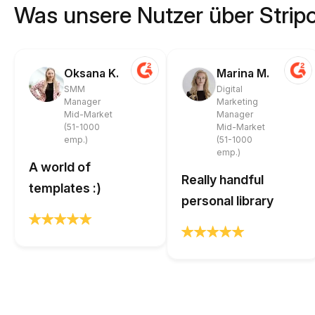
Was unsere Nutzer über Strip
Oksana K.
Marina M.
SMM
Digital
Manager
Marketing
Mid-Market
Manager
(51-1000
Mid-Market
emp.)
(51-1000
emp.)
A world of
Really handful
templates :)
personal library