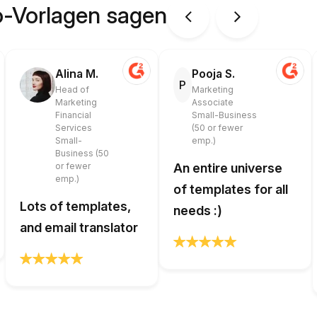
o-Vorlagen sagen
Alina M.
Pooja S.
P
Head of
Marketing
Marketing
Associate
Financial
Small-Business
Services
(50 or fewer
Small-
emp.)
Business (50
or fewer
An entire universe
emp.)
of templates for all
Lots of templates,
needs :)
and email translator