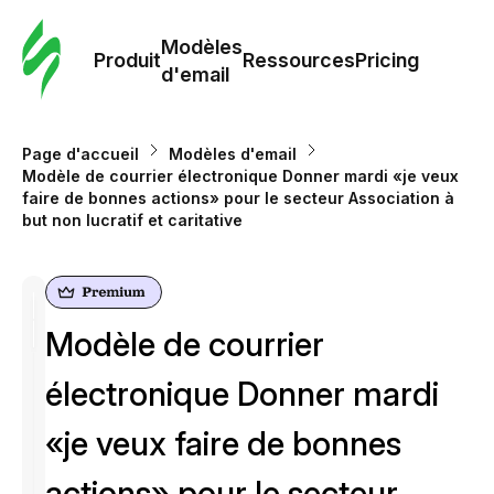
Modè
com
Modèles
Produit
Ressources
Pricing
d'email
Modè
d'em
Page d'accueil
Modèles d'email
Modèle de courrier électronique Donner mardi «je veux
faire de bonnes actions» pour le secteur Association à
Re
but non lucratif et caritative
Prici
Modèle de courrier
électronique Donner mardi
«je veux faire de bonnes
actions» pour le secteur