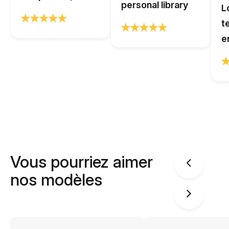
personal library
L
t
e
Vous pourriez aimer
nos modèles