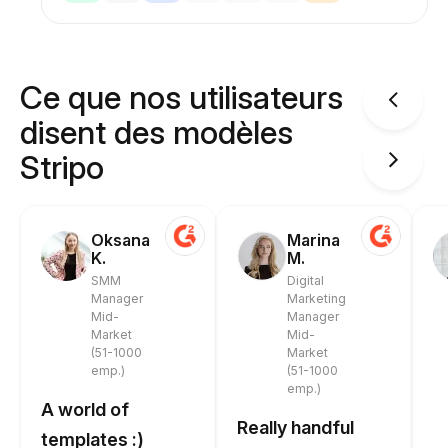
Ce que nos utilisateurs
disent des modèles
Stripo
Oksana
Marina
K.
M.
SMM
Digital
Manager
Marketing
Mid-
Manager
Market
Mid-
(51-1000
Market
emp.)
(51-1000
emp.)
A world of
Really handful
templates :)