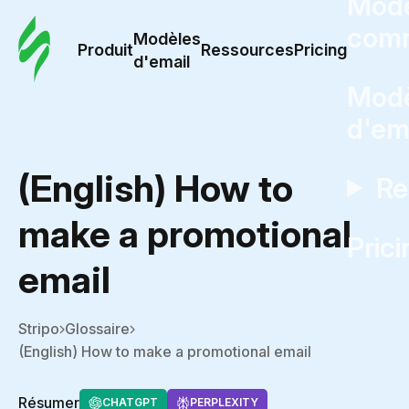
Modè
com
Modèles
Produit
Ressources
Pricing
d'email
Modè
d'em
(English) How to
Re
make a promotional
Prici
email
Stripo
Glossaire
(English) How to make a promotional email
Résumer
CHATGPT
PERPLEXITY