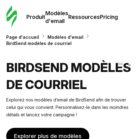
Modè
com
Modèles
Produit
Ressources
Pricing
d'email
Modè
Page d'accueil
Modèles d'email
d'em
BirdSend modèles de courriel
Re
BIRDSEND MODÈLES
DE COURRIEL
Prici
Explorez nos modèles d’email de BirdSend afin de trouver
celui qui vous convient. Personnalisez-le dans les moindres
détails et lancez votre campagne !
Explorer plus de modèles