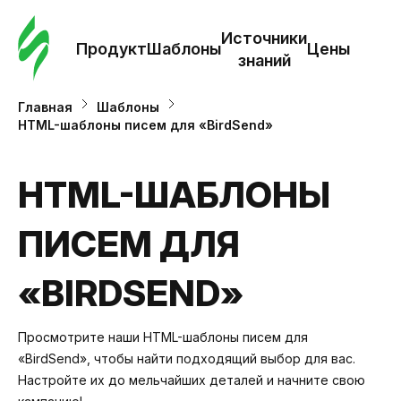
Зак
шаб
Источники
Продукт
Шаблоны
Цены
знаний
Ша
Главная
Шаблоны
HTML-шаблоны писем для «BirdSend»
И
з
HTML-ШАБЛОНЫ
ПИСЕМ ДЛЯ
Це
«BIRDSEND»
Просмотрите наши HTML-шаблоны писем для
«BirdSend», чтобы найти подходящий выбор для вас.
Настройте их до мельчайших деталей и начните свою