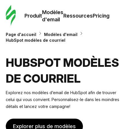
Modè
com
Modèles
Produit
Ressources
Pricing
d'email
Modè
Page d'accueil
Modèles d'email
d'em
HubSpot modèles de courriel
Re
HUBSPOT MODÈLES
DE COURRIEL
Prici
Explorez nos modèles d’email de HubSpot afin de trouver
celui qui vous convient. Personnalisez-le dans les moindres
détails et lancez votre campagne!
Explorer plus de modèles