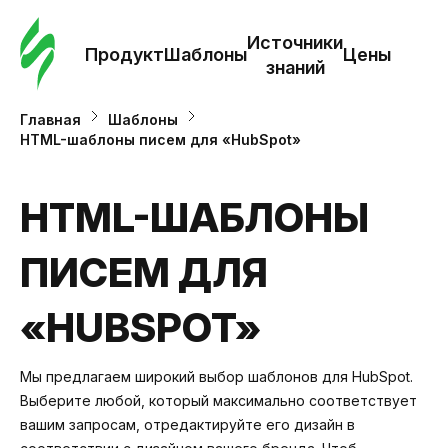
Зак
шаб
Источники
Продукт
Шаблоны
Цены
знаний
Ша
Главная
Шаблоны
HTML-шаблоны писем для «HubSpot»
И
з
HTML-ШАБЛОНЫ
ПИСЕМ ДЛЯ
Це
«HUBSPOT»
Мы предлагаем широкий выбор шаблонов для HubSpot.
Выберите любой, который максимально соответствует
вашим запросам, отредактируйте его дизайн в