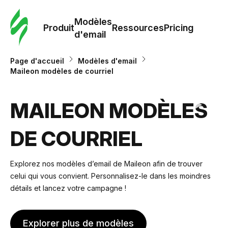
Modè
com
Modèles
Produit
Ressources
Pricing
d'email
Modè
Page d'accueil
Modèles d'email
d'em
Maileon modèles de courriel
Re
MAILEON MODÈLES
DE COURRIEL
Prici
Explorez nos modèles d’email de Maileon afin de trouver
celui qui vous convient. Personnalisez-le dans les moindres
détails et lancez votre campagne !
Explorer plus de modèles