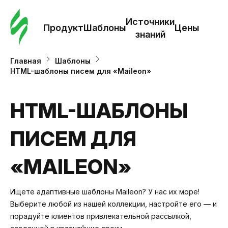
Зак
шаб
Источники
Продукт
Шаблоны
Цены
знаний
Ша
Главная
Шаблоны
HTML-шаблоны писем для «Maileon»
И
з
HTML-ШАБЛОНЫ
ПИСЕМ ДЛЯ
Це
«MAILEON»
Ищете адаптивные шаблоны Maileon? У нас их море!
Выберите любой из нашей коллекции, настройте его — и
порадуйте клиентов привлекательной рассылкой,