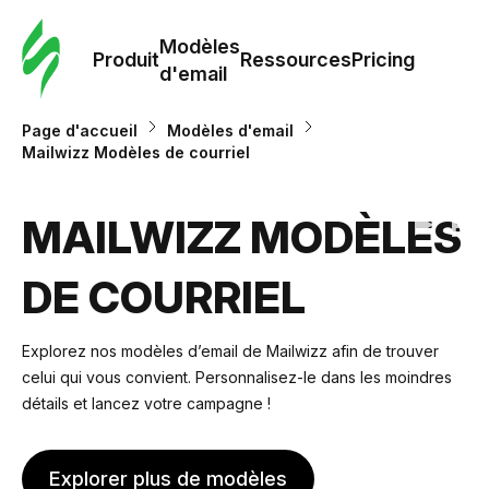
Modè
com
Modèles
Produit
Ressources
Pricing
d'email
Modè
Page d'accueil
Modèles d'email
d'em
Mailwizz Modèles de courriel
Re
MAILWIZZ MODÈLES
DE COURRIEL
Prici
Explorez nos modèles d’email de Mailwizz afin de trouver
celui qui vous convient. Personnalisez-le dans les moindres
détails et lancez votre campagne !
Explorer plus de modèles