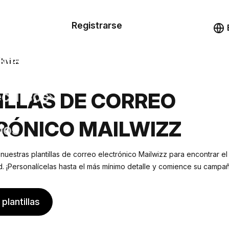
n de las
Registrarse
illas
Demo
illas
ilwizz
cursos
ILLAS DE CORREO
RÓNICO MAILWIZZ
ios
 nuestras plantillas de correo electrónico Mailwizz para encontrar e
 ¡Personalícelas hasta el más mínimo detalle y comience su campañ
plantillas