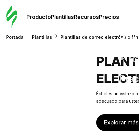
Orde
plant
Producto
Plantillas
Recursos
Precios
Plant
Portada
Plantillas
Plantillas de correo electrónico Ma
Re
PLANT
ELECT
Prec
Écheles un vistazo a
adecuado para usted.
Explorar más 