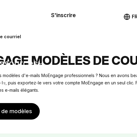
le de
mande
S'inscrire
Démo
F
les
 courriel
ail
AGE MODÈLES DE COU
ssources
 modèles d'e-mails MoEngage professionnels ? Nous en avons be
ng
-le, puis exportez-le vers votre compte MoEngage en un seul clic. Fa
es e-mails élégants.
s de modèles