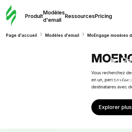
Modè
com
Modèles
Produit
Ressources
Pricing
d'email
Modè
Page d'accueil
Modèles d'email
MoEngage modèles de
d'em
MOENG
Re
Vous recherchez des
Prici
en un, personnalisez
destinataires avec d
Explorer plu