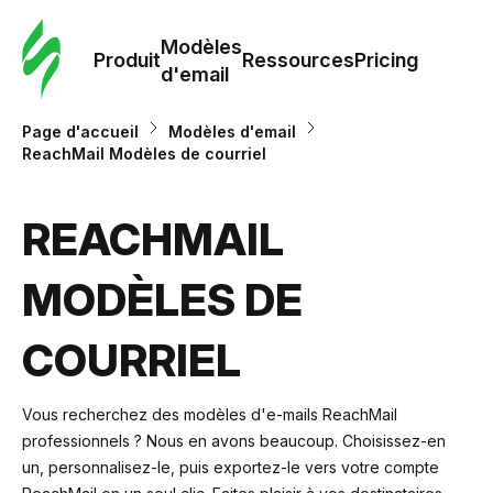
Modè
com
Modèles
Produit
Ressources
Pricing
d'email
Modè
Page d'accueil
Modèles d'email
d'em
ReachMail Modèles de courriel
Re
REACHMAIL
MODÈLES DE
Prici
COURRIEL
Vous recherchez des modèles d'e-mails ReachMail
professionnels ? Nous en avons beaucoup. Choisissez-en
un, personnalisez-le, puis exportez-le vers votre compte