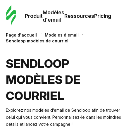
Modè
com
Modèles
Produit
Ressources
Pricing
d'email
Modè
Page d'accueil
Modèles d'email
d'em
Sendloop modèles de courriel
Re
SENDLOOP
MODÈLES DE
Prici
COURRIEL
Explorez nos modèles d’email de Sendloop afin de trouver
celui qui vous convient. Personnalisez-le dans les moindres
détails et lancez votre campagne !