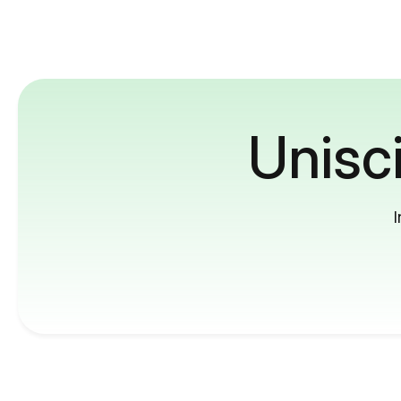
Unisci
I