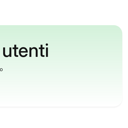
 utenti
to