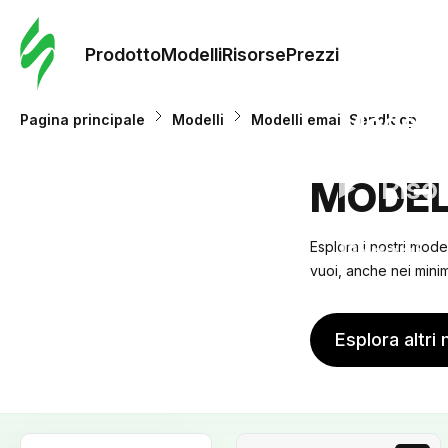
Ordine 
modelli
Prodotto
Modelli
Risorse
Prezzi
Modelli
Pagina principale
Modelli
Modelli email Sendloop
Riso
MODEL
Prezzi
Esplora i nostri mode
vuoi, anche nei minimi
Esplora altri 