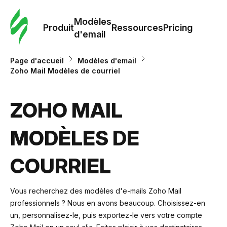
Modè
com
Modèles
Produit
Ressources
Pricing
d'email
Modè
Page d'accueil
Modèles d'email
d'em
Zoho Mail Modèles de courriel
Re
ZOHO MAIL
MODÈLES DE
Prici
COURRIEL
Vous recherchez des modèles d'e-mails Zoho Mail
professionnels ? Nous en avons beaucoup. Choisissez-en
un, personnalisez-le, puis exportez-le vers votre compte