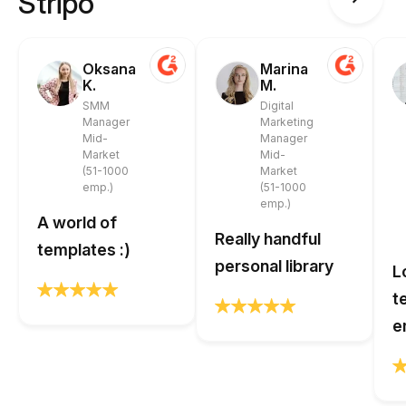
Stripo
Oksana
Marina
K.
M.
SMM
Digital
Manager
Marketing
Mid-
Manager
Market
Mid-
(51-1000
Market
emp.)
(51-1000
emp.)
A world of
Really handful
templates :)
personal library
L
t
e