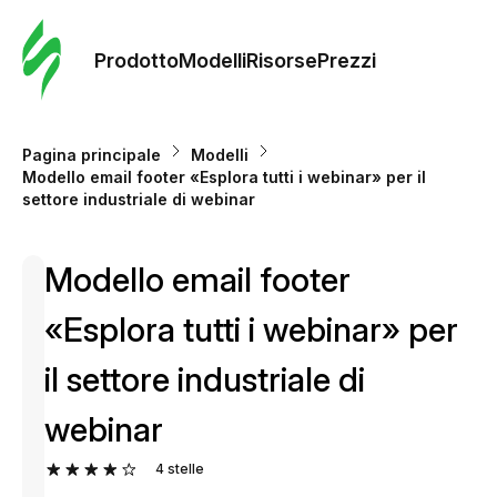
Ordine 
modelli
Prodotto
Modelli
Risorse
Prezzi
Modelli
Pagina principale
Modelli
Modello email footer «Esplora tutti i webinar» per il
Riso
settore industriale di webinar
Modello email footer
Prezzi
«Esplora tutti i webinar» per
il settore industriale di
webinar
4
stelle