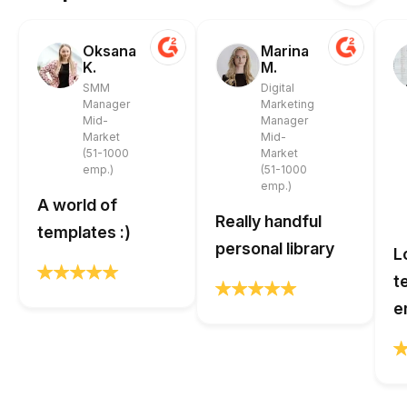
Oksana
Marina
K.
M.
SMM
Digital
Manager
Marketing
Mid-
Manager
Market
Mid-
(51-1000
Market
emp.)
(51-1000
emp.)
A world of
Really handful
templates :)
personal library
L
t
e