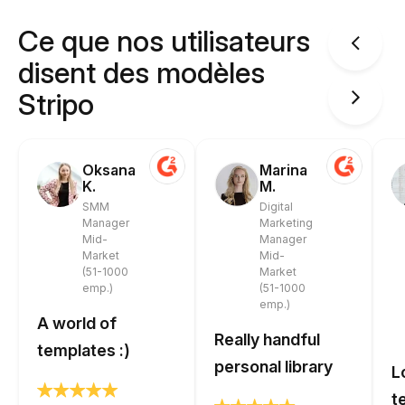
Ce que nos utilisateurs
disent des modèles
Stripo
Oksana
Marina
K.
M.
SMM
Digital
Manager
Marketing
Mid-
Manager
Market
Mid-
(51-1000
Market
emp.)
(51-1000
emp.)
A world of
Really handful
templates :)
personal library
L
t