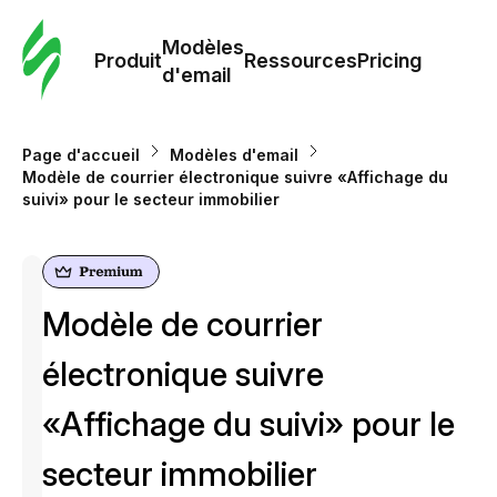
Modè
com
Modèles
Produit
Ressources
Pricing
d'email
Modè
d'em
Page d'accueil
Modèles d'email
Modèle de courrier électronique suivre «Affichage du
suivi» pour le secteur immobilier
Re
Prici
Modèle de courrier
électronique suivre
«Affichage du suivi» pour le
secteur immobilier