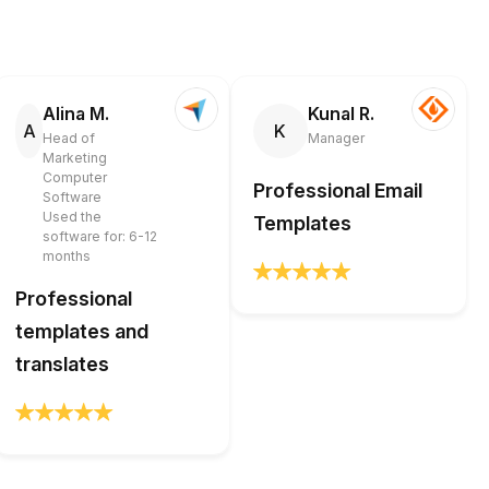
Alina M.
Kunal R.
A
K
Head of
Manager
Marketing
Computer
Professional Email
Software
Used the
Templates
software for: 6-12
months
Professional
templates and
translates