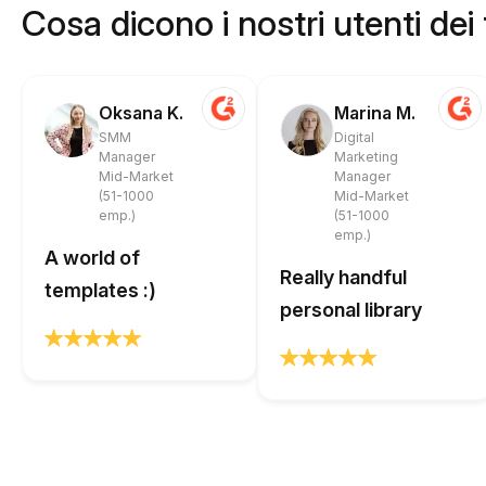
Cosa dicono i nostri utenti dei
Oksana K.
Marina M.
SMM
Digital
Manager
Marketing
Mid-Market
Manager
(51-1000
Mid-Market
emp.)
(51-1000
emp.)
A world of
Really handful
templates :)
personal library