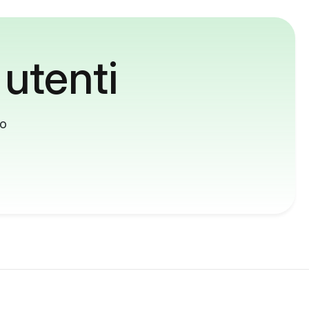
 utenti
to