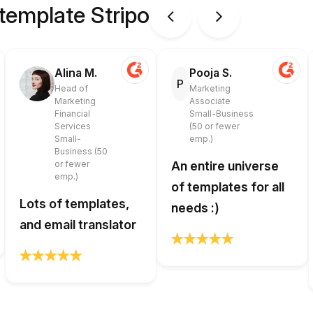
 template Stripo
Alina M.
Pooja S.
P
Head of
Marketing
Marketing
Associate
Financial
Small-Business
Services
(50 or fewer
Small-
emp.)
Business (50
or fewer
An entire universe
emp.)
of templates for all
Lots of templates,
needs :)
and email translator