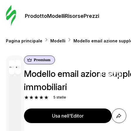
Ordine 
modelli
Prodotto
Modelli
Risorse
Prezzi
Modelli
Pagina principale
Modelli
Modello email azione supple
Riso
Modello email azione supple
Prezzi
immobiliari
5
stelle
Usa nell'Editor