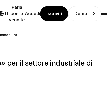
Parla
Iscriviti
Demo
IT
con le
Accedi
vendite
immobiliari
er il settore industriale di