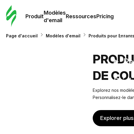
Modè
com
Modèles
Produit
Ressources
Pricing
d'email
Modè
Page d'accueil
Modèles d'email
Produits pour Enfant
d'em
PRODU
Re
DE CO
Prici
Explorez nos modèles
Personnalisez-le dan
Explorer plu