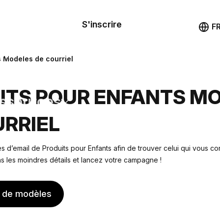
le de
mande
S'inscrire
Démo
F
les
s Modèles de courriel
ail
ITS POUR ENFANTS M
ssources
URRIEL
ng
 d’email de Produits pour Enfants afin de trouver celui qui vous con
s les moindres détails et lancez votre campagne !
s de modèles