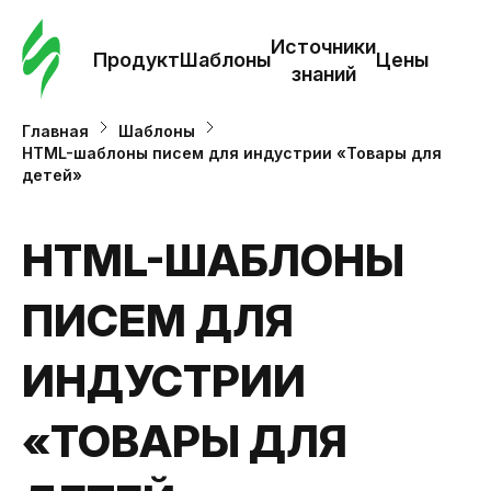
Зак
шаб
Источники
Продукт
Шаблоны
Цены
знаний
Ша
Главная
Шаблоны
HTML-шаблоны писем для индустрии «Товары для
детей»
И
з
HTML-ШАБЛОНЫ
Це
ПИСЕМ ДЛЯ
ИНДУСТРИИ
«ТОВАРЫ ДЛЯ