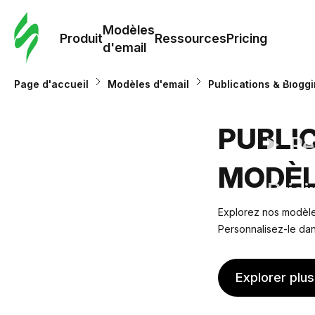
Modè
com
Modèles
Produit
Ressources
Pricing
d'email
Modè
Page d'accueil
Modèles d'email
Publications & Blogg
d'em
PUBLI
Re
MODÈL
Prici
Explorez nos modèles
Personnalisez-le dan
Explorer plu