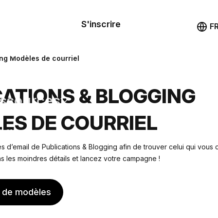
le de
mande
S'inscrire
Démo
F
les
ing Modèles de courriel
ail
CATIONS & BLOGGING
ssources
ES DE COURRIEL
ng
 d’email de Publications & Blogging afin de trouver celui qui vous 
s les moindres détails et lancez votre campagne !
s de modèles