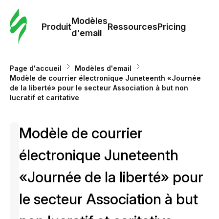
Modè
com
Modèles
Produit
Ressources
Pricing
d'email
Modè
d'em
Page d'accueil
Modèles d'email
Modèle de courrier électronique Juneteenth «Journée
de la liberté» pour le secteur Association à but non
Re
lucratif et caritative
Prici
Modèle de courrier
électronique Juneteenth
«Journée de la liberté» pour
le secteur Association à but