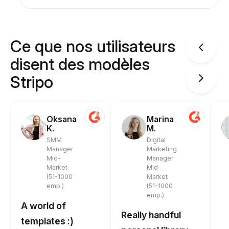
Ce que nos utilisateurs
disent des modèles
Stripo
Oksana
Marina
K.
M.
SMM
Digital
Manager
Marketing
Mid-
Manager
Market
Mid-
(51-1000
Market
emp.)
(51-1000
emp.)
A world of
Really handful
templates :)