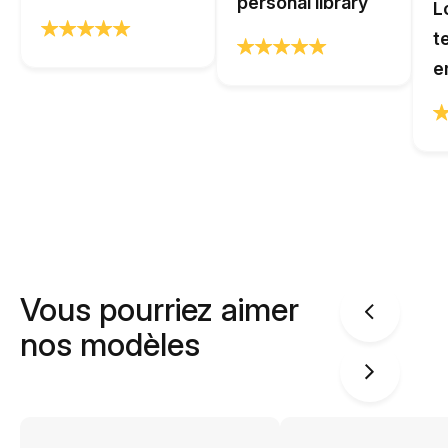
personal library
L
t
e
Vous pourriez aimer
nos modèles