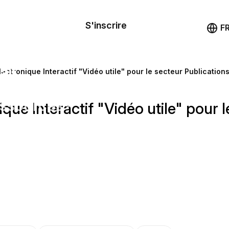
le de
mande
S'inscrire
Démo
F
les
ail
ectronique Interactif "Vidéo utile" pour le secteur Publication
ssources
que Interactif "Vidéo utile" pour 
ng