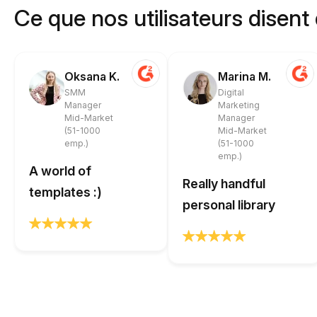
Ce que nos utilisateurs disent
Oksana K.
Marina M.
SMM
Digital
Manager
Marketing
Mid-Market
Manager
(51-1000
Mid-Market
emp.)
(51-1000
emp.)
A world of
Really handful
templates :)
personal library