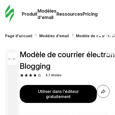
Modè
com
Modèles
Produit
Ressources
Pricing
d'email
Modè
d'em
Page d'accueil
Modèles d'email
Modèle de courrier él
Re
Modèle de courrier électroni
Blogging
Prici
4.7
étoiles
Utiliser dans l'éditeur
gratuitement