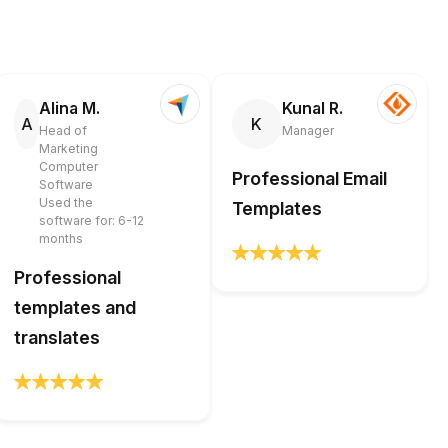
Alina M.
Kunal R.
A
K
Head of
Manager
Marketing
Computer
Professional Email
Software
Used the
Templates
software for: 6-12
months
Professional
templates and
translates