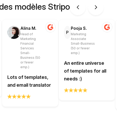
 des modèles Stripo
Alina M.
Pooja S.
P
Head of
Marketing
Marketing
Associate
Financial
Small-Business
Services
(50 or fewer
Small-
emp.)
Business (50
or fewer
An entire universe
emp.)
of templates for all
Lots of templates,
needs :)
and email translator