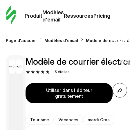
Modè
com
Modèles
Produit
Ressources
Pricing
d'email
Modè
d'em
Page d'accueil
Modèles d'email
Modèle de courrier é
Re
Modèle de courrier électr
5
étoiles
Prici
Utiliser dans l'éditeur
gratuitement
Tourisme
Vacances
mardi Gras