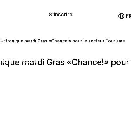
le de
mande
S'inscrire
Démo
F
les
ail
lectronique mardi Gras «Chance!» pour le secteur Tourisme
ssources
onique mardi Gras «Chance!» pour 
ng