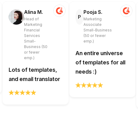
Alina M.
Pooja S.
P
Head of
Marketing
Marketing
Associate
Financial
Small-Business
Services
(50 or fewer
Small-
emp.)
Business (50
or fewer
An entire universe
emp.)
of templates for all
Lots of templates,
needs :)
and email translator