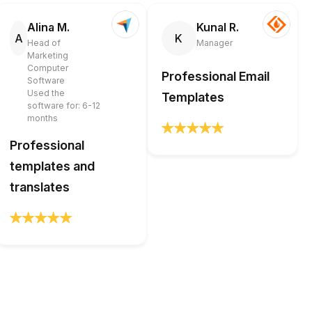
Alina M.
Kunal R.
A
K
Head of
Manager
Marketing
Computer
Professional Email
Software
Used the
Templates
software for: 6-12
months
Professional
templates and
translates