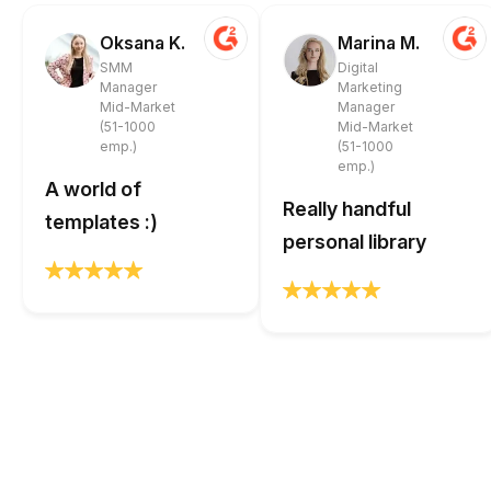
Oksana K.
Marina M.
SMM
Digital
Manager
Marketing
Mid-Market
Manager
(51-1000
Mid-Market
emp.)
(51-1000
emp.)
A world of
Really handful
templates :)
personal library