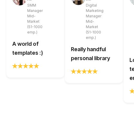
SMM
Digital
Manager
Marketing
Mid-
Manager
Market
Mid-
(51-1000
Market
emp.)
(51-1000
emp.)
A world of
Really handful
templates :)
personal library
L
t
e