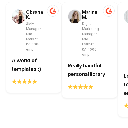
Oksana
Marina
K.
M.
SMM
Digital
Manager
Marketing
Mid-
Manager
Market
Mid-
(51-1000
Market
emp.)
(51-1000
emp.)
A world of
Really handful
templates :)
personal library
L
t
e