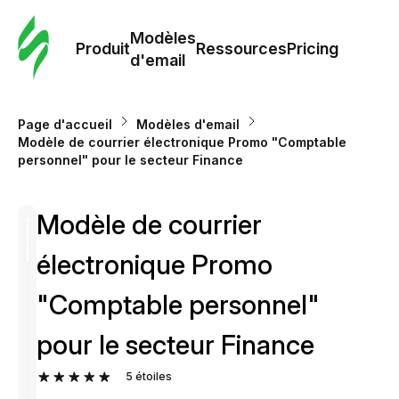
Modè
com
Modèles
Produit
Ressources
Pricing
d'email
Modè
d'em
Page d'accueil
Modèles d'email
Modèle de courrier électronique Promo "Comptable
personnel" pour le secteur Finance
Re
Modèle de courrier
Prici
électronique Promo
"Comptable personnel"
pour le secteur Finance
5
étoiles