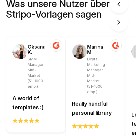
Was unsere Nutzer über
Stripo-Vorlagen sagen
Oksana
Marina
K.
M.
SMM
Digital
Manager
Marketing
Mid-
Manager
Market
Mid-
(51-1000
Market
emp.)
(51-1000
emp.)
A world of
Really handful
templates :)
personal library
L
t
e