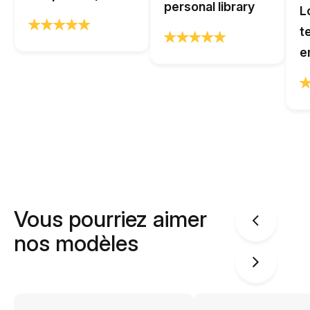
personal library
L
t
e
Vous pourriez aimer
nos modèles