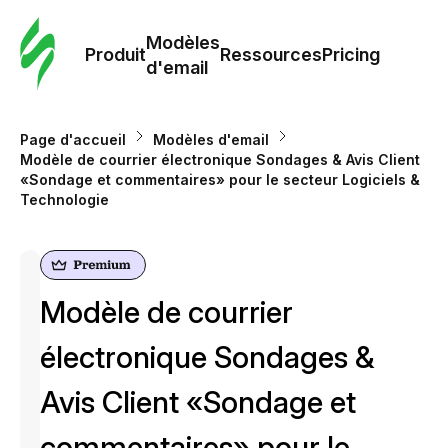
Modè
com
Modèles
Produit
Ressources
Pricing
d'email
Modè
d'em
Page d'accueil
Modèles d'email
Modèle de courrier électronique Sondages & Avis Client
«Sondage et commentaires» pour le secteur Logiciels &
Re
Technologie
Prici
Modèle de courrier
électronique Sondages &
Avis Client «Sondage et
commentaires» pour le