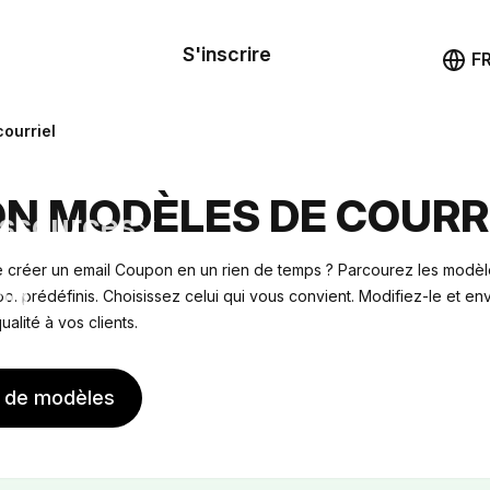
le de
mande
S'inscrire
Démo
F
les
ourriel
ail
N MODÈLES DE COURR
ssources
 créer un email Coupon en un rien de temps ? Parcourez les modè
ng
po. prédéfinis. Choisissez celui qui vous convient. Modifiez-le et e
lité à vos clients.
s de modèles