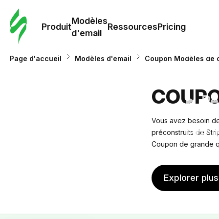
Modè
com
Modèles
Produit
Ressources
Pricing
d'email
Modè
Page d'accueil
Modèles d'email
Coupon Modèles de c
d'em
COUPO
Re
Vous avez besoin de
Prici
préconstruits de Stri
Coupon de grande qua
Explorer plu